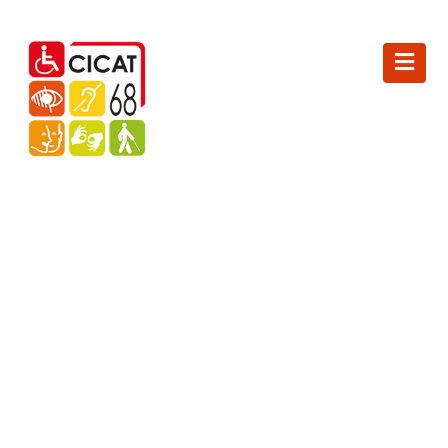
LE CICAT 68 ET
L’ASSOCIATION LES LYS
D’ARGENT S’UNISSENT